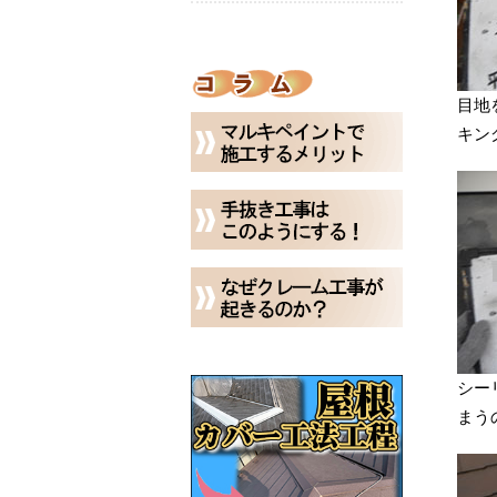
目地
キン
シー
まう