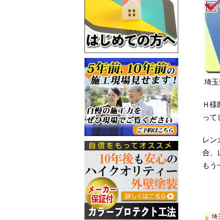
埼玉
Ｈ様
って
レン
合、
もう
埼