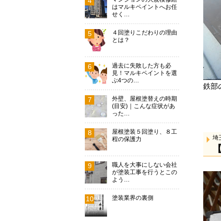
はマルキペイントへお任
せく…
４回塗りこだわりの理由
とは？
過去に失敗した方も必
見！マルキペイントを選
ぶ4つの…
鉄部
外壁、屋根塗替えの時期
(目安)｜こんな症状があ
った…
屋根塗装５回塗り、８工
埼
程の保護力
職人を大事にしない会社
が塗装工事を行うとこの
よう…
塗装業界の裏側