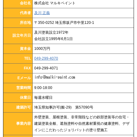
会社名
株式会社 マルキペイント
代表者
及川 正義
所在地
〒350-0252 埼玉県坂戸市中里120-1
及川塗装設立1972年
設立年月日
会社設立1995年6月1日
資本金
1000万円
TEL
049-299-4070
FAX
049-299-4071
Eメール
営業時間
9:00-18:00
休業日
毎週水曜日
建築許可
埼玉県知事許可(般‐29) 第57090号
外壁塗装、屋根塗装、非常階段などの鉄部塗装等の住宅・
事業内容
建築塗装全般、遮熱塗料や自然素材重視の健康塗料、デザ
インにこだわったジョリパットの塗り壁施工