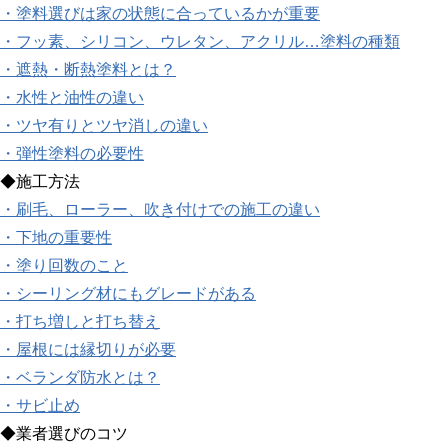
・塗料選びは家の状態に合っているかが重要
・フッ素、シリコン、ウレタン、アクリル…塗料の種類
・遮熱・断熱塗料とは？
・水性と油性の違い
・ツヤ有りとツヤ消しの違い
・弾性塗料の必要性
◆施工方法
・刷毛、ローラー、吹き付けでの施工の違い
・下地の重要性
・塗り回数のこと
・シーリング材にもグレードがある
・打ち増しと打ち替え
・屋根には縁切りが必要
・ベランダ防水とは？
・サビ止め
◆業者選びのコツ