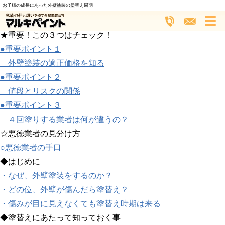
外壁塗装で失敗しない３つのポイント
お子様の成長にあった外壁塗装の塗替え周期
メニュー
★重要！この３つはチェック！
●重要ポイント１
外壁塗装の適正価格を知る
●重要ポイント２
値段とリスクの関係
●重要ポイント３
４回塗りする業者は何が違うの？
☆悪徳業者の見分け方
○悪徳業者の手口
◆はじめに
・なぜ、外壁塗装をするのか？
・どの位、外壁が傷んだら塗替え？
・傷みが目に見えなくても塗替え時期は来る
◆塗替えにあたって知っておく事